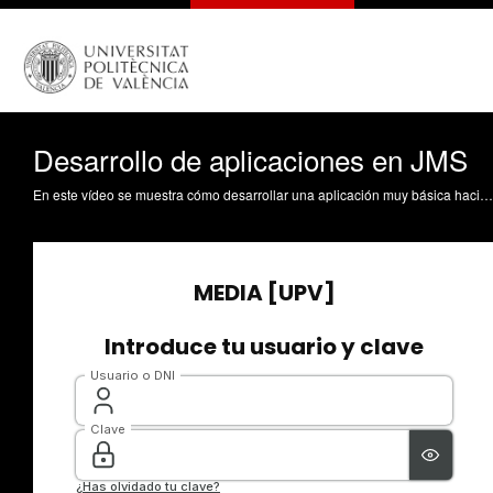
Desarrollo de aplicaciones en JMS
En este vídeo se muestra cómo desarrollar una aplicación muy básica haciendo uso de la API del servicio de mensajería JMS Espinosa Minguet, AR. (2016). Desarrollo de aplicaciones en JMS. https://riunet.upv.es/handle/10251/66882 DER