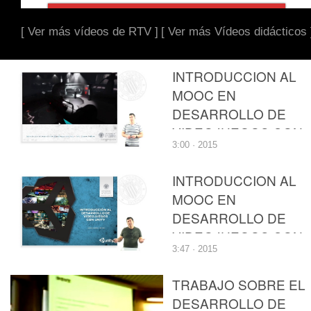
[ Ver más vídeos de RTV ]
[ Ver más Vídeos didácticos 
INTRODUCCION AL
MOOC EN
DESARROLLO DE
VIDEOJUEGOS CON
3:00 · 2015
UNITY
INTRODUCCION AL
MOOC EN
DESARROLLO DE
VIDEOJUEGOS CON
3:47 · 2015
UNITY
TRABAJO SOBRE EL
DESARROLLO DE