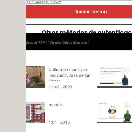
ídeos de RTV ]
[ Ver más Vídeos didácticos ]
Cultura en municipio
Sombreado
innovador, Aras de los
baldosas
Olmos
11:46 · 2020
3:25 · 200
recorte
Audio 2.0
1:04 · 2015
5:48 · 201