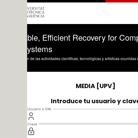
ble, Efficient Recovery for Complex Ser
ystems
n de las actividades científicas, tecnológicas y artísticas ocurridas en los tres cam