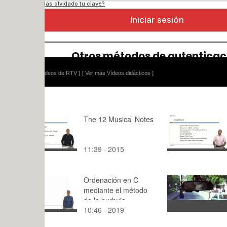
ídeos de RTV ]
[ Ver más Vídeos didácticos ]
The 12 Musical Notes
Example of
compositio
11:39 · 2015
11:32 · 20
Ordenación en C
La Pasion 
mediante el método
Extradiegét
de la burbuja
10:46 · 2019
1:46 · 201