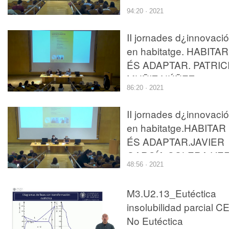
Estudio. Carlota de
94:20 · 2021
Gispert, Clara Vidal.
II jornades d¿innovació
en habitatge. HABITAR
ÉS ADAPTAR. PATRIC
MUÑIZ NÚÑEZ,
86:20 · 2021
LUCIANO GONZÁLEZ
ALFAYA . Estudio
II jornades d¿innovació
MMASA
en habitatge.HABITAR
ÉS ADAPTAR.JAVIER
GARCÍA-SOLERA VE
48:56 · 2021
, RAFA RIVERA
HERRÁEZ .Comissió
M3.U2.13_Eutéctica
GVA per a la revisió del
insolubilidad parcial C
DC-09
No Eutéctica