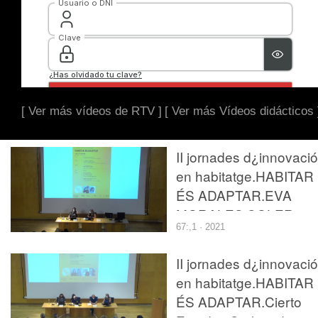
[ Ver más vídeos de RTV ]
[ Ver más Vídeos didácticos 
II jornades d¿innovació
en habitatge.HABITAR
ÉS ADAPTAR.EVA
MORALES SOLER
67:,1 · 2021
Cooperativa Cotidiana.
II jornades d¿innovació
en habitatge.HABITAR
ÉS ADAPTAR.Cierto