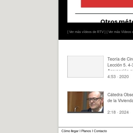
[ Ver más vídeos de RTV ]
[ Ver más Vídeos d
Teoría de Cir
Lección 5. 4-
Agrupación e
4:53 · 2020
paralelo de
impedancias
Cátedra Obse
de la Viviend
2:18 · 2024
Cómo llegar
I
Planos
I
Contacto