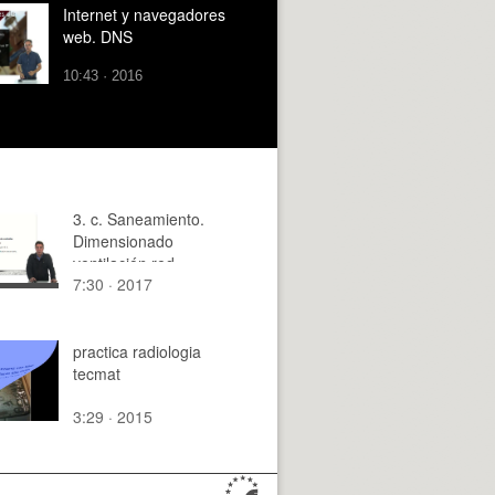
Internet y navegadores
web. DNS
10:43 · 2016
3. c. Saneamiento.
Dimensionado
ventilación red
7:30 · 2017
saneamiento.
practica radiologia
tecmat
3:29 · 2015