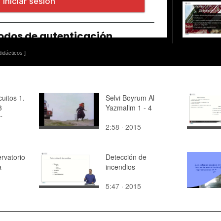
idácticos ]
cuitos 1.
Selvi Boyrum Al
3
Yazmalim 1 - 4
n
2:58 · 2015
rvatorio
Detección de
a
incendios
5:47 · 2015