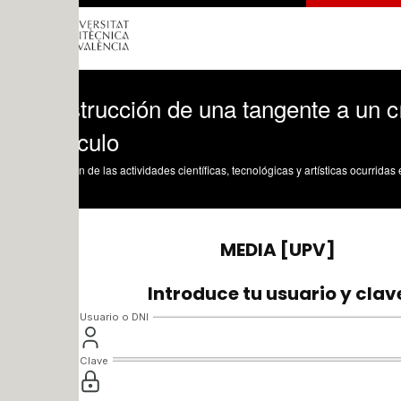
rucción de una tangente a un círculo da
rculo
n de las actividades científicas, tecnológicas y artísticas ocurridas en los tres cam