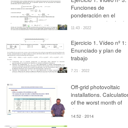
Funciones de
ponderación en el
contorno, en el método
11:43 · 2022
de Petrov-Galerkin,
¿cuándo se deben
Ejercicio 1. Vídeo nº 1:
determinar a partir de l
Enunciado y plan de
funciones de
trabajo
ponderación y cuándo 
partir de sus derivadas
7:21 · 2022
Off-grid photovoltaic
installations. Calculatio
of the worst month of
design: exercise
14:52 · 2014