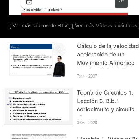
[ Ver más vídeos de RTV ]
[ Ver más Vídeos didácticos 
Cálculo de la velocidad
aceleración de un
Movimiento Armónico
Simple (M.A.S.). Ejercic
7:44 · 2007
de aplicación
Teoría de Circuitos 1.
Lección 3. 3.b.1
cortocircuito y circuito
abierto, ejercicio 1
3:05 · 2020
Ejercicio 1. Vídeo nº 3: