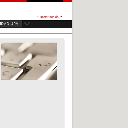
::
Iniciar sesión
::
IDAD UPV