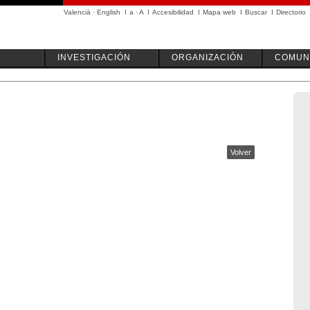
Valencià
·
English
I
a
·
A
I
Accesibilidad
I
Mapa web
I
Buscar
I
Directorio
INVESTIGACIÓN
ORGANIZACIÓN
COMUN
Volver