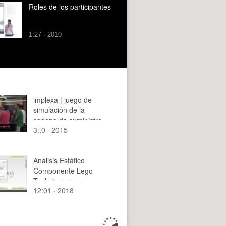
Roles de los participantes
1:27 · 2010
implexa | juego de
simulación de la
cadena de suministro
3:,0 · 2015
(experiencia con los
alumnos)
Análisis Estático
Componente Lego
Technic con
12:01 · 2018
Solidworks Simulation
2017 - 1 de 3