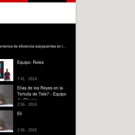
Objeto de aprendizaje orientado a la presentación de los roles de equipo de Belbin. De gran utilidad para conocer los mecanismos de eficiencia subyacentes en los equipos de alto rendimiento (EAR). Castello Sirvent, F. (2022). Los roles de equipo de Belbin. https://riunet.upv.es/handle/10251/184933 DER
Equipo: Roles
7:41 · 2014
Elías de los Reyes en la
Tertulia de Tele7 - Equipo
de Obama
2:56 · 2014
Elí
2:56 · 2015