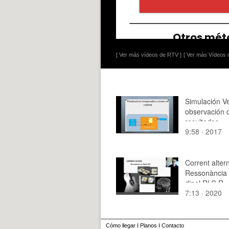
[ Ver más vídeos de RTV ]
[ Ver más Vídeos d
Simulación Ve
observación 
resultados
9:58 · 2017
Corrent altern
Ressonància
dipol RLC R
7:13 · 2020
Cómo llegar
I
Planos
I
Contacto