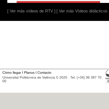
[ Ver más vídeos de RTV ]
[ Ver más Vídeos didácticos 
Cómo llegar
I
Planos
I
Contacto
Universitat Politècnica de València © 2020 · Tel. (+34) 96 387 70
00