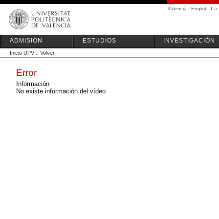
Valencià
·
English
I
a
ADMISIÓN
ESTUDIOS
INVESTIGACIÓN
Inicio UPV
::
Volver
Error
Información
No existe información del vídeo