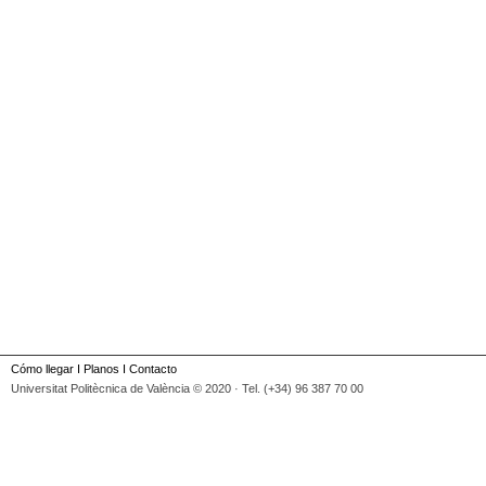
Cómo llegar
I
Planos
I
Contacto
Universitat Politècnica de València © 2020 · Tel. (+34) 96 387 70 00