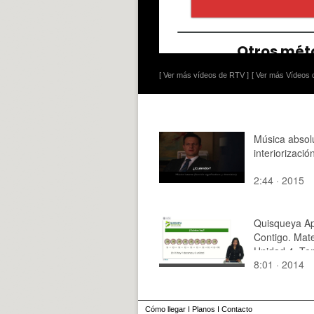
[ Ver más vídeos de RTV ]
[ Ver más Vídeos d
Música absol
interiorizació
2:44 · 2015
Quisqueya A
Contigo. Mat
Unidad 4. Te
8:01 · 2014
Cómo llegar
I
Planos
I
Contacto