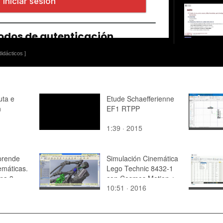
idácticos ]
uta e
Etude Schaefferienne
n
EF1 RTPP
1:39 · 2015
prende
Simulación Cinemática
emáticas.
Lego Technic 8432-1
ma 3
con Cosmos Motion ¿
10:51 · 2016
09 de 24 - no audio