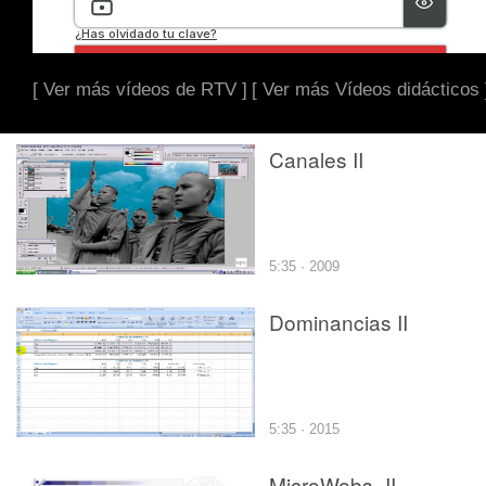
[ Ver más vídeos de RTV ]
[ Ver más Vídeos didácticos 
Canales II
5:35 · 2009
Dominancias II
5:35 · 2015
MicroWebs -II