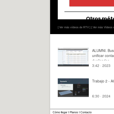
[ Ver más vídeos de RTV ]
[ Ver más Vídeos d
ALUMNI. Bus
unificar cont
duplicados
3:42 · 2023
Trabajo 2 - 
6:30 · 2024
Cómo llegar
I
Planos
I
Contacto