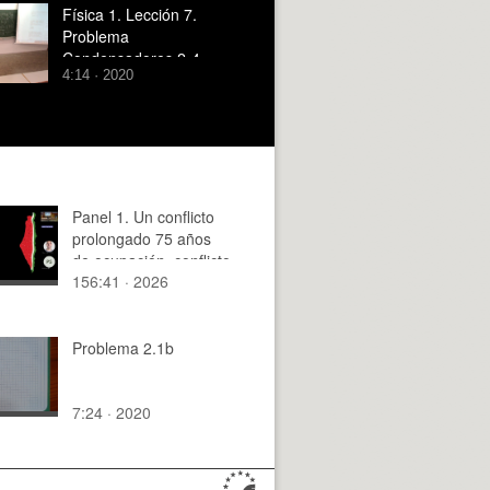
Física 1. Lección 7.
Problema
Condensadores 2-4
4:14 · 2020
dudas
Panel 1. Un conflicto
prolongado 75 años
de ocupación, conflicto
156:41 · 2026
y resistencia en
Palestina
Problema 2.1b
7:24 · 2020