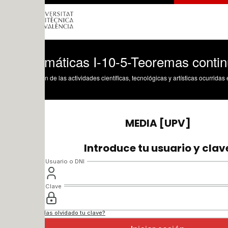
máticas I-10-5-Teoremas continuidad de
n de las actividades científicas, tecnológicas y artísticas ocurridas en los tres cam