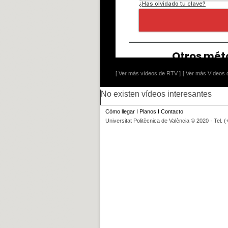
[ Ver más vídeos de RTV ]
[ Ver más Vídeos d
No existen vídeos interesantes
Cómo llegar
I
Planos
I
Contacto
Universitat Politècnica de València © 2020 · Tel. 