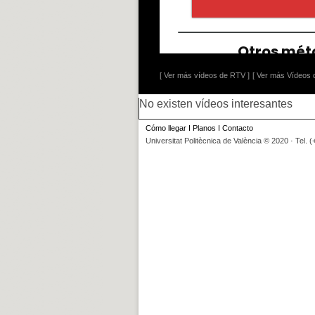
[ Ver más vídeos de RTV ]
[ Ver más Vídeos d
No existen vídeos interesantes
Cómo llegar
I
Planos
I
Contacto
Universitat Politècnica de València © 2020 · Tel. 