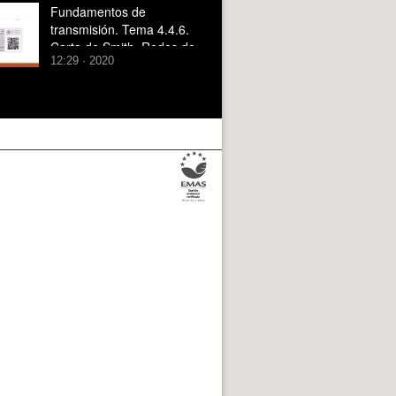
Fundamentos de
transmisión. Tema 4.4.6.
Carta de Smith. Redes de
12:29 · 2020
adaptación. LT lambda/4