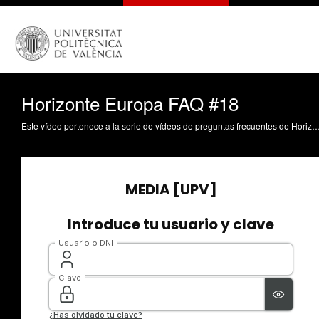
Horizonte Europa FAQ #18
Este vídeo pertenece a la serie de vídeos de preguntas frecuentes de Horizonte Europa. Realizado por el Servicio de Gestión de la I+D+i de la Univer