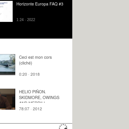
Horizonte Europa FAQ #3
1:24 · 2022
Ceci est mon cors
(cliché)
0:20 · 2018
HELIO PIÑON.
SKIDMORE, OWINGS
AND MERRILL
78:07 · 2012