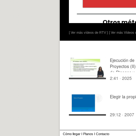
[ Ver más vídeos de RTV ]
[ Ver más Vídeos d
Ejecución de
Proyectos (II
de Riesgos y
2:41 · 2025
de Control
Elegir la prop
29:12 · 2007
Cómo llegar
I
Planos
I
Contacto