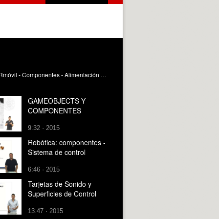
El vídeo comenta los sistemas de alimentación y control como componentes de un robot móvil Mellado Arteche, M. (2017). Rmóvil - Componentes - Alimentación y Control. https://riunet.upv.es/handle/10251/82140 DER
GAMEOBJECTS Y
COMPONENTES
9:32 · 2015
Robótica: componentes -
Sistema de control
6:46 · 2015
Tarjetas de Sonido y
Superficies de Control
13:47 · 2015