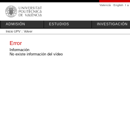
Valencià
·
English
I
a
ADMISIÓN
ESTUDIOS
INVESTIGACIÓN
Inicio UPV
::
Volver
Error
Información
No existe información del vídeo