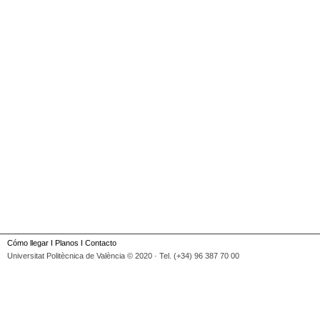
Cómo llegar
I
Planos
I
Contacto
Universitat Politècnica de València © 2020 · Tel. (+34) 96 387 70 00