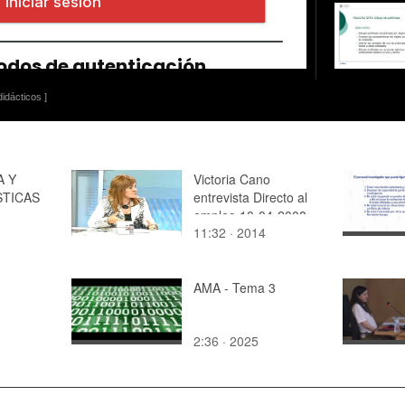
idácticos ]
A Y
Victoria Cano
STICAS
entrevista Directo al
empleo 10-04-2008
11:32 · 2014
AMA - Tema 3
2:36 · 2025