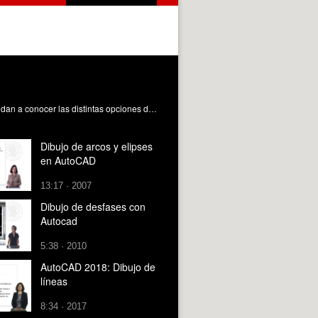
En el objeto de aprendizaje se explica cómo dibujar elipses utilizando el comando suministrado para ello por AutoCAD. Se dan a conocer las distintas opciones disponibles para la ejecución del comando y la forma de aplicarlas. Por último, se enseña a dibujar arcos elípticos. Rey Solaz, B. (2017). AutoCAD 2018: Dibujo de elipses. https://riunet.upv.es/handle/10251/82611 DER
Dibujo de arcos y elipses
en AutoCAD
13:17 · 2007
Dibujo de desfases con
Autocad
5:38 · 2010
AutoCAD 2018: Dibujo de
líneas
8:34 · 2017