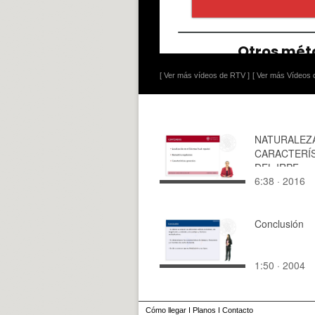
[ Ver más vídeos de RTV ]
[ Ver más Vídeos d
NATURALEZ
CARACTERÍ
DEL IRPF
6:38 · 2016
Conclusión
1:50 · 2004
Cómo llegar
I
Planos
I
Contacto