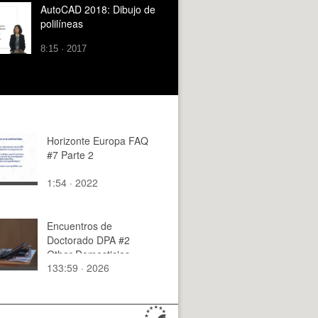
AutoCAD 2018: Dibujo de
polilíneas
8:15 · 2017
Horizonte Europa FAQ
#7 Parte 2
1:54 · 2022
Encuentros de
Doctorado DPA #2
Other Domesticies
133:59 · 2026
(04)