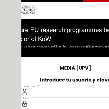
ure EU research programmes beyond H20
ctor of KoWi
n de las actividades científicas, tecnológicas y artísticas ocurridas en los tres cam