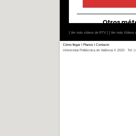
[ Ver más vídeos de RTV ]
[ Ver más Vídeos d
Cómo llegar
I
Planos
I
Contacto
Universitat Politècnica de València © 2020 · Tel. 