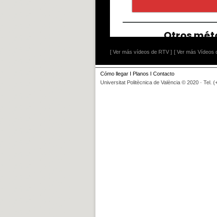
[ Ver más vídeos de RTV ]
[ Ver más Vídeos d
Cómo llegar
I
Planos
I
Contacto
Universitat Politècnica de València © 2020 · Tel. 