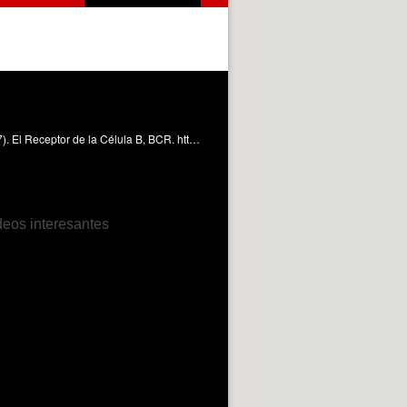
En este objeto de aprendizaje tratamos al receptor de la célula B, su estructura y su función biológica Sirera Pérez, R. (2017). El Receptor de la Célula B, BCR. https://riunet.upv.es/handle/10251/84165 DER
deos interesantes