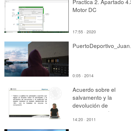
Practica 2. Apartado 4.
Motor DC
17:55 · 2020
Puerto
0:05 · 2014
Acuerdo sobre el
salvamento y la
devolución de
astronautas y la
14:20 · 2011
restitución de objetos
lanzados al espacio