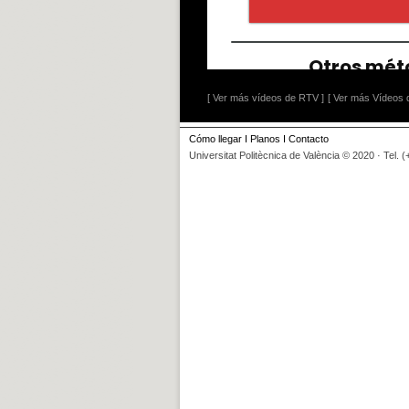
[ Ver más vídeos de RTV ]
[ Ver más Vídeos d
Cómo llegar
I
Planos
I
Contacto
Universitat Politècnica de València © 2020 · Tel. 