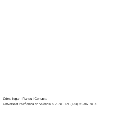
Cómo llegar
I
Planos
I
Contacto
Universitat Politècnica de València © 2020 · Tel. (+34) 96 387 70 00