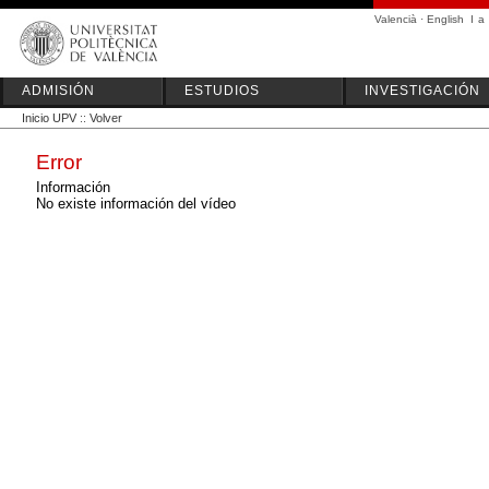
Valencià
·
English
I
a
ADMISIÓN
ESTUDIOS
INVESTIGACIÓN
Inicio UPV
::
Volver
Error
Información
No existe información del vídeo