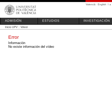
Valencià
·
English
I
a
ADMISIÓN
ESTUDIOS
INVESTIGACIÓN
Inicio UPV
::
Volver
Error
Información
No existe información del vídeo