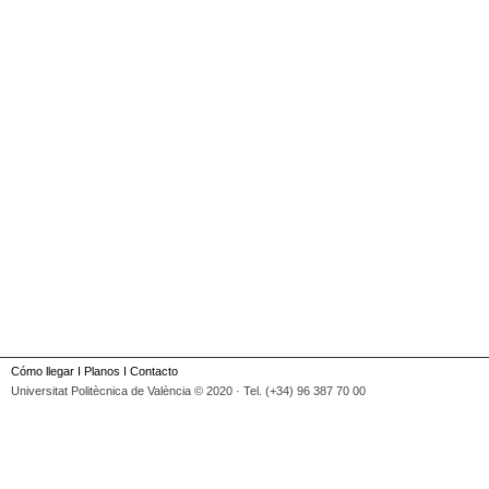
Cómo llegar
I
Planos
I
Contacto
Universitat Politècnica de València © 2020 · Tel. (+34) 96 387 70 00