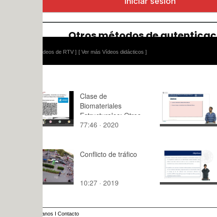
ídeos de RTV ]
[ Ver más Vídeos didácticos ]
Clase de
Materiales
Biomateriales
naturales p
Estructurales: Otros
construcci
77:46 · 2020
10:44 · 20
metales I
Conflicto de tráfico
Tablas de 
Cálculos co
Statgraphi
10:27 · 2019
11:52 · 20
Análisis d
anos
I
Contacto