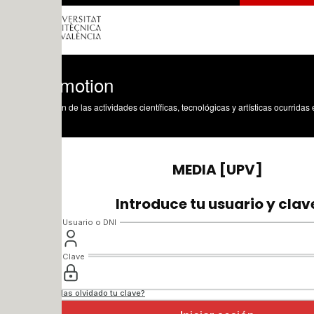
 motion
n de las actividades científicas, tecnológicas y artísticas ocurridas en los tres cam