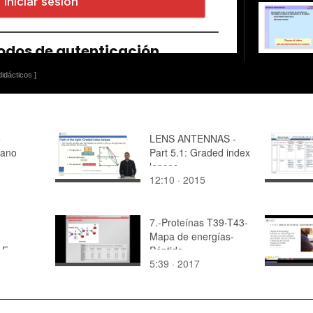
idácticos ]
e
LENS ANTENNAS -
bano
Part 5.1: Graded index
lenses.
12:10 · 2015
7.-Proteínas T39-T43-
Mapa de energías-
LE
Péptido
5:39 · 2017
ION
."Nuevas