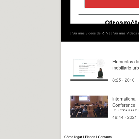
[ Ver más vídeos de RTV ]
[ Ver más Vídeos d
Elementos d
mobiliario ur
8:25 · 2010
lnternational
Conference
.SUSTAINAB
46:44 · 2021
CONSTRUCT
AND
DEMOLITION
energías en
Cómo llegar
I
Planos
I
Contacto