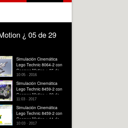
otion ¿ 05 de 29
Simulación Cinemática
Lego Technic 8064-2 con
Cosmos Motion ¿ 05 de
10:05 · 2016
11 - no audio
Simulación Cinemática
Lego Technic 8459-2 con
Cosmos Motion ¿ 29 de
11:03 · 2017
29
Simulación Cinemática
Lego Technic 8459-2 con
Cosmos Motion ¿ 11 de
10:03 · 2017
29