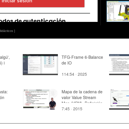
idácticos ]
'algú',
TFG-Frame 6-Balance
ó) i
de IO
114:54 · 2025
usta:
Mapa de la cadena de
ión
valor Value Stream
Map (VSM). Definición
7:45 · 2015
y plantillas