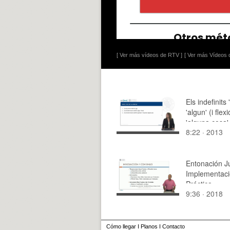
[ Ver más vídeos de RTV ]
[ Ver más Vídeos d
Els indefinits 
'algun' (i flexi
'alguna cosa'
8:22 · 2013
Entonación J
Implementac
Práctica
9:36 · 2018
Cómo llegar
I
Planos
I
Contacto