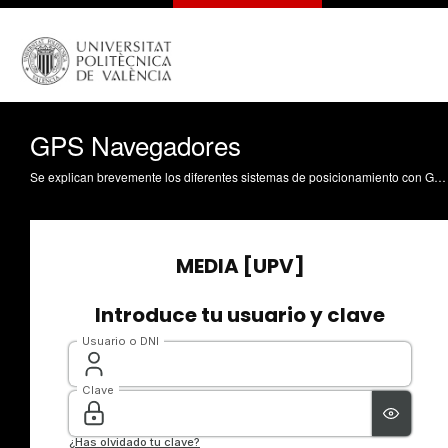
GPS Navegadores
Se explican brevemente los diferentes sistemas de posicionamiento con GPS, se personaliza para los navegadores GPS y se hace una clasificación de los distintos receptores GPS en función de coste economico y precisiones. Asimismo, se expone la ecuación matématica de la pseudodistancia, y por último, se exponen las características de los navegadores y se describen sus principales pantallas y menus. Quintanilla García, I. (2009). GPS Navegadores. https://riunet.upv.es/handle/10251/6805