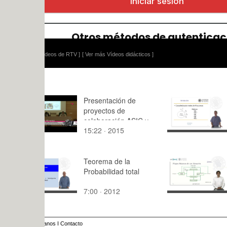
ídeos de RTV ]
[ Ver más Vídeos didácticos ]
Presentación de
Microondas
proyectos de
Relaciones 
colaboración ASIC y
matrices [Z]
15:22 · 2015
12:04 · 20
APFG. 1/6
Teorema de la
Operacione
Probabilidad total
Almacén
7:00 · 2012
7:45 · 201
anos
I
Contacto