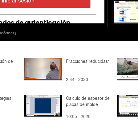
idácticos ]
ión de
Fracciones reducidas1
on
2:44 · 2020
tegies
Calculo de espesor de
placas de molde
10:05 · 2020