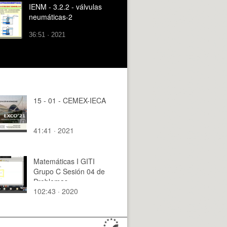
IENM - 3.2.2 - válvulas
neumáticas-2
36:51 · 2021
15 - 01 - CEMEX-IECA
41:41 · 2021
Matemáticas I GITI
Grupo C Sesión 04 de
Problemas
102:43 · 2020