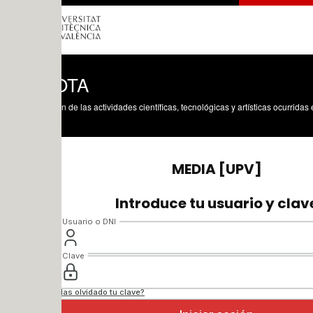
OTA
n de las actividades científicas, tecnológicas y artísticas ocurridas en los tres cam