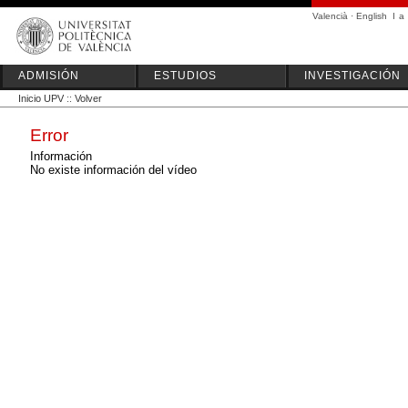
Valencià
·
English
I
a
ADMISIÓN
ESTUDIOS
INVESTIGACIÓN
Inicio UPV
::
Volver
Error
Información
No existe información del vídeo