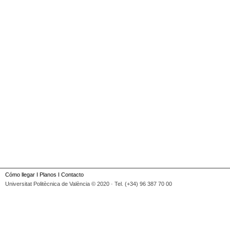
Cómo llegar
I
Planos
I
Contacto
Universitat Politècnica de València © 2020 · Tel. (+34) 96 387 70 00