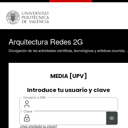
Arquitectura Redes 2G
Divulgación de las actividades científicas, tecnológicas y artísticas ocurridas en los tres campus de la UPV