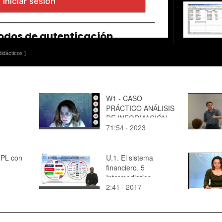
idácticos ]
W1 - CASO
PRÁCTICO ANÁLISIS
DE INFORMACIÓN
71:54 · 2023
CON TRADEMAP
 PL con
U.1. El sistema
financiero. 5
Intermediarios
2:41 · 2017
financieros. 5.2.
Clasificación.