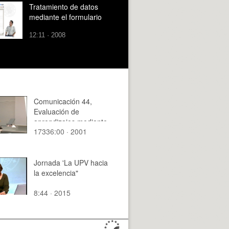
Tratamiento de datos
mediante el formulario
12:11 · 2008
Comunicación 44,
Evaluación de
aprendizajes mediante
17336:00 · 2001
controles periódicos
(JIE)
Jornada 'La UPV hacia
la excelencia"
8:44 · 2015