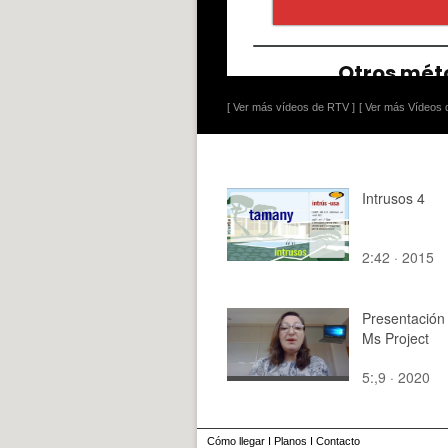
[ Ver más vídeos de RTV ]
[ Ver más Vídeos d
Intrusos 4
2:42 · 2015
Presentación
Ms Project
5:,9 · 2020
Cómo llegar
I
Planos
I
Contacto