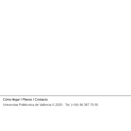
Cómo llegar
I
Planos
I
Contacto
Universitat Politècnica de València © 2020 · Tel. (+34) 96 387 70 00