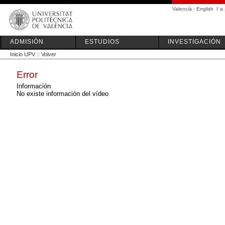
Valencià
·
English
I
a
ADMISIÓN
ESTUDIOS
INVESTIGACIÓN
Inicio UPV
::
Volver
Error
Información
No existe información del vídeo