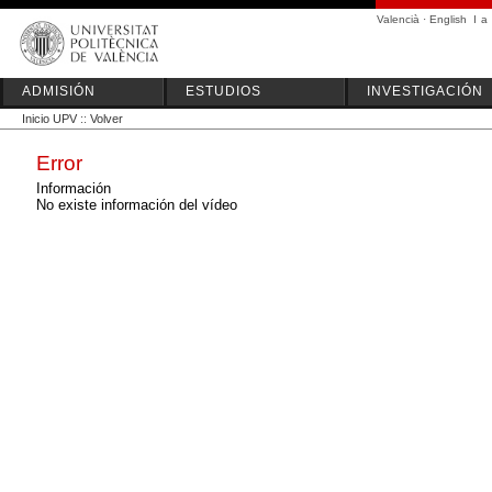
Valencià
·
English
I
a
ADMISIÓN
ESTUDIOS
INVESTIGACIÓN
Inicio UPV
::
Volver
Error
Información
No existe información del vídeo