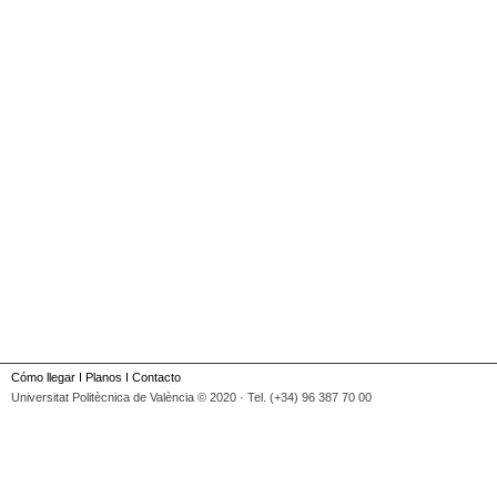
Cómo llegar
I
Planos
I
Contacto
Universitat Politècnica de València © 2020 · Tel. (+34) 96 387 70 00