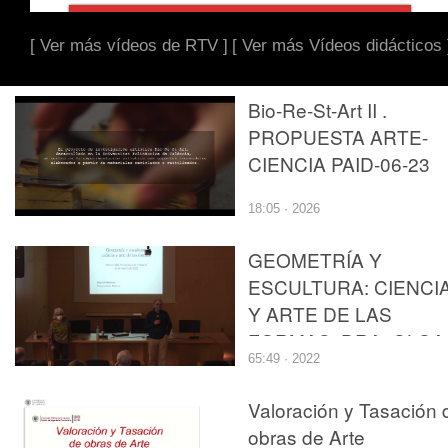
[ Ver más vídeos de RTV ]
[ Ver más Vídeos didácticos 
Bio-Re-St-Art II .
PROPUESTA ARTE-
CIENCIA PAID-06-23
18:05 · 2026
GEOMETRÍA Y
ESCULTURA: CIENCI
Y ARTE DE LAS
FORMAS. DRA. OLGA
65:49 · 2022
GIL MEDRANO
Valoración y Tasación 
obras de Arte