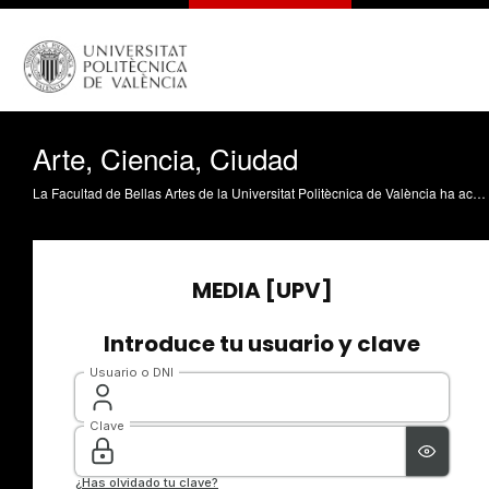
Arte, Ciencia, Ciudad
La Facultad de Bellas Artes de la Universitat Politècnica de València ha acogido la celebración del segundo Congreso Internacional Arte, Ciencia y Ciudad. El encuentro es una iniciativa promovida desde el Máster en Artes Visuales y Multimedia de la UPV y la Universidad del País Vasco.