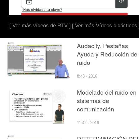
[ Ver más vídeos de RTV ]
[ Ver más Vídeos didácticos 
Audacity. Pestañas
Ayuda y Reducción de
ruido
8:43 · 2016
Modelado del ruido en
sistemas de
comunicación
11:42 · 2016
DETERMINACIÓN DE