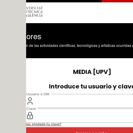
dores
n de las actividades científicas, tecnológicas y artísticas ocurridas en los tres cam