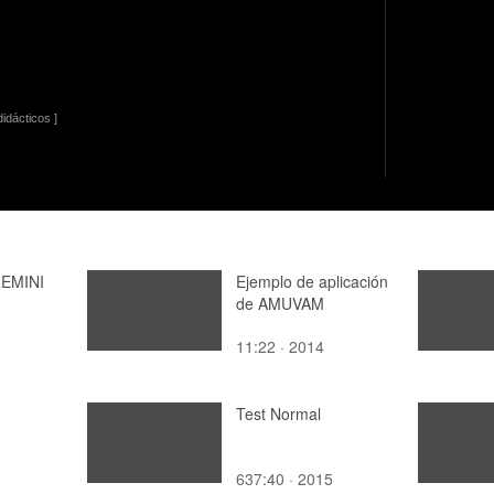
idácticos ]
EMINI
Ejemplo de aplicación
de AMUVAM
11:22 · 2014
Test Normal
637:40 · 2015