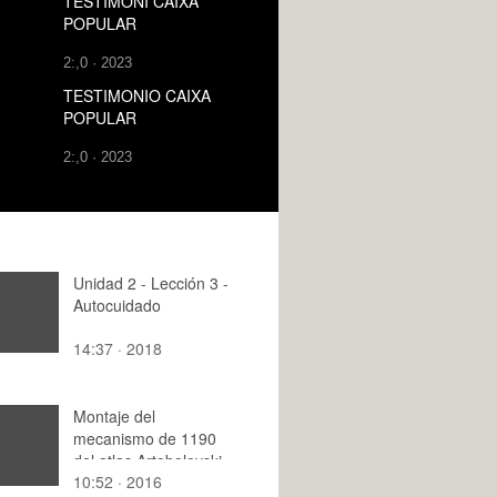
TESTIMONI CAIXA
POPULAR
2:,0 · 2023
TESTIMONIO CAIXA
POPULAR
2:,0 · 2023
Unidad 2 - Lección 3 -
Autocuidado
14:37 · 2018
Montaje del
mecanismo de 1190
del atlas Artobolevski
10:52 · 2016
con Solidworks y