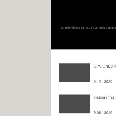
[ Ver más vídeos de RTV ]
[ Ver más Vídeos d
OPCIONES R
0:12 · 2025
Histogramas
9:08 · 2019