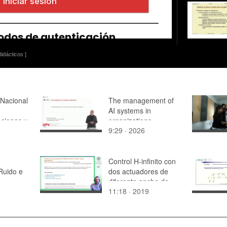
idácticos ]
 Nacional
The management of
AI systems in
ciones y
organizations
9:29 · 2026
d de la
Control H-infinito con
Ruido e
dos actuadores de
diferente ancho de
11:18 · 2019
banda (ejemplo
Matlab): simulación de
resultados [2]