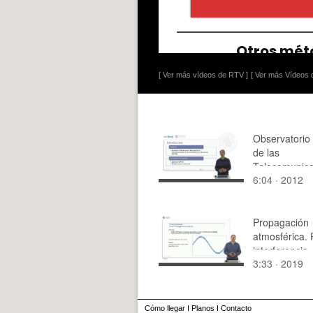
[ Ver más vídeos de RTV ]
[ Ver más Vídeos d
Observatorio
de las
Telecomunica
6:04 · 2012
de la Socieda
Información
Propagación
atmosférica. 
interferencia.
3:33 · 2019
Cómo llegar
I
Planos
I
Contacto