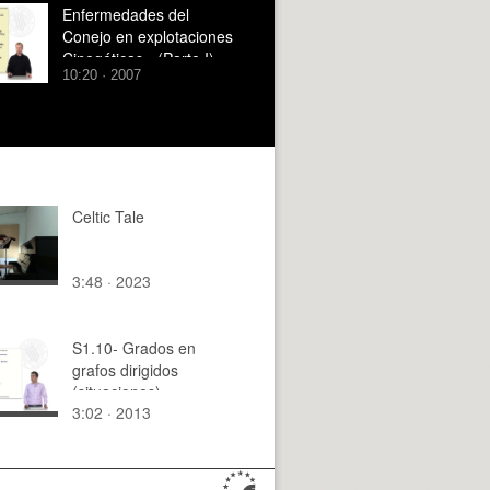
Enfermedades del
Conejo en explotaciones
Cinegéticas - (Parte I)
10:20 · 2007
Celtic Tale
3:48 · 2023
S1.10- Grados en
grafos dirigidos
(situaciones)
3:02 · 2013