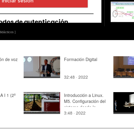
idácticos ]
ón de voz
Formación Digital
32:48 · 2022
 I 1 (2º
Introducción a Linux.
M5. Configuración del
sistema desde la
3:48 · 2022
interfaz gráfica -
Video: Configuración
de los ajustes de
pantalla