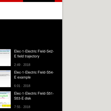
Elec-1-Electric Field-S42-
E field trajectory
2:49 · 2018
Elec-1-Electric Field-S54-
E example
6:01 · 2018
Elec-1-Electric Field-S51-
S53-E disk
7:55 · 2018