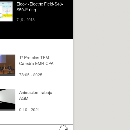
Elec-1-Electric Field-S48-
S50-E ring
7:,6 · 2018
1º Premios TFM.
Cátedra EMR-CPA
78:05 · 2025
Animación trabajo
AGM
0:10 · 2021