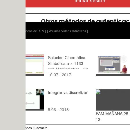
ídeos de RTV ]
[ Ver más Vídeos didácticos ]
Solución Cinemática
Lenguajes 
Simbólica a-z-1133
Pro
con Mathematica - 20
10:07 · 2017
12:05 · 20
de 26
Integrar vs discretizar
5:06 · 2018
PAM MAÑANA 25-06-
: · 2015
13
anos
I
Contacto