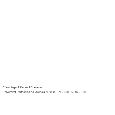
Cómo llegar
I
Planos
I
Contacto
Universitat Politècnica de València © 2020 · Tel. (+34) 96 387 70 00