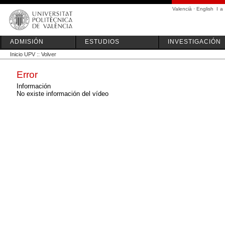
Valencià
·
English
I
a
ADMISIÓN
ESTUDIOS
INVESTIGACIÓN
Inicio UPV
::
Volver
Error
Información
No existe información del vídeo