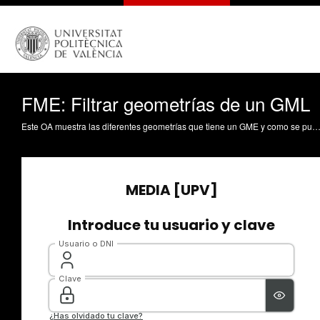
FME: Filtrar geometrías de un GML
Este OA muestra las diferentes geometrías que tiene un GME y como se pueden extraer para realizar operaciones de análisis. Coll Aliaga, PE. (2019). FME: Filtrar geometrías de un GML. https://riunet.upv.es/hand