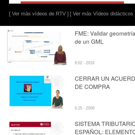
[ Ver más vídeos de RTV ]
[ Ver más Vídeos didácticos 
FME: Validar geometrí
de un GML
8:02 · 2019
CERRAR UN ACUER
DE COMPRA
6:25 · 2008
SISTEMA TRIBUTARI
ESPAÑOL: ELEMENT